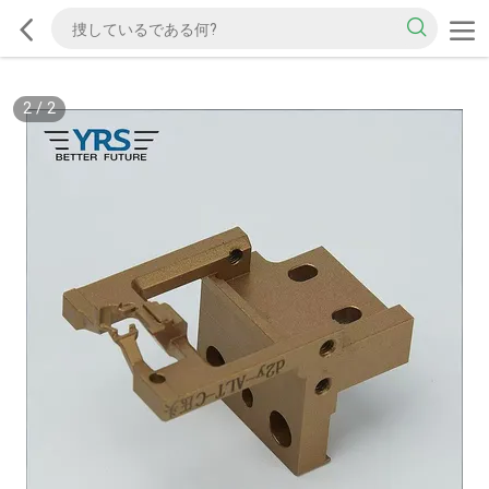
2
/
2