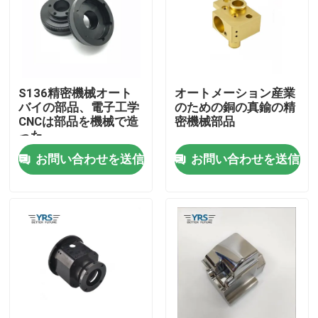
工場旅行
品質管理
S136精密機械オート
オートメーション産業
バイの部品、電子工学
のための銅の真鍮の精
CNCは部品を機械で造
密機械部品
私達に連絡しなさい
った
お問い合わせを送信
お問い合わせを送信
ニュース
場合
精密によって機械で造られる部品
CNCは部品を機械で造った