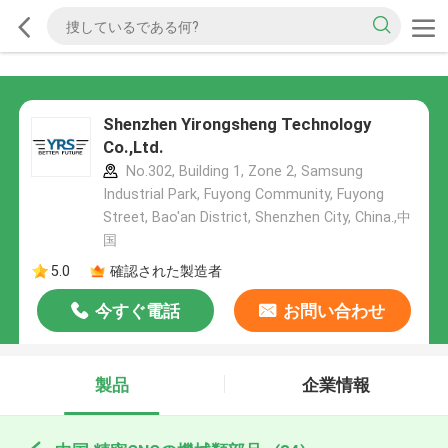
Shenzhen Yirongsheng Technology
Co.,Ltd.
No.302, Building 1, Zone 2, Samsung
Industrial Park, Fuyong Community, Fuyong
Street, Bao'an District, Shenzhen City, China.,中
国
5.0
確認された製造者
今すぐ電話
お問い合わせ
製品
企業情報