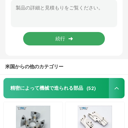
精密機械部品
CNC自動化部品
精密CNCの機械類部品
米国からの他のカテゴリー
穿孔器ピンは死ぬ
自転穿孔リベット機
精密によって機械で造られる部品
(52)