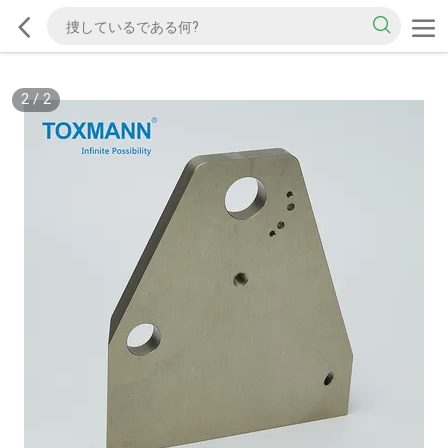
2
/
2