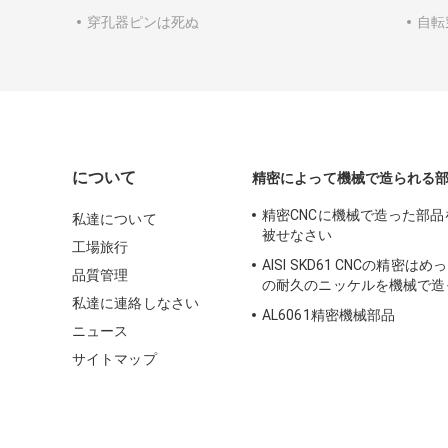
穿孔器ピンは死ぬ
自転
について
精密によって機械で造られる
精密CNCに機械で造った部
私達について
被せなさい
工場旅行
AISI SKD61 CNCの精密
品質管理
の耐久のニッケルを機械で造
私達に連絡しなさい
AL6061精密機械部品
ニュース
サイトマップ