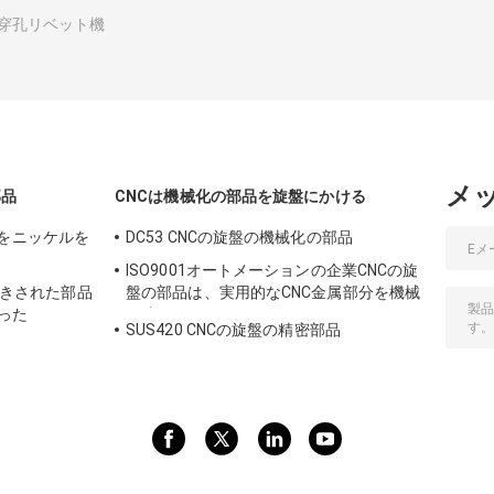
穿孔リベット機
メ
部品
CNCは機械化の部品を旋盤にかける
品をニッケルを
DC53 CNCの旋盤の機械化の部品
ISO9001オートメーションの企業CNCの旋
はめっきされた部品
盤の部品は、実用的なCNC金属部分を機械
った
で造った
SUS420 CNCの旋盤の精密部品