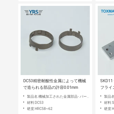
DC53精密耐酸性金属によって機械
SKD1
で造られる部品の許容0.01mm
フライ
製品名:機械加工された金属部品- パーソナライズされたリング
製品
材料:DC53
材料:S
硬度:HRC58~62
硬度:H