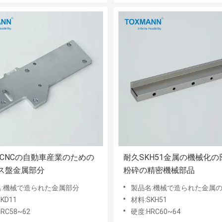
1 CNCの自動車産業のための
耐久SKH51金属の機械化の
ス盤金属部分
粉砕の精密機械部品
名:機械で造られた金属部分
製品名:機械で造られた金属
KD11
材料:SKH51
RC58~62
硬度:HRC60~64