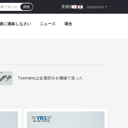
見積依頼
|
Japanese
調査
達に連絡しなさい
ニュース
場合
Toxmannは金属部分を機械で造った