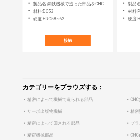
耐久財
属部分
製品名:鋼鉄機械で造った部品をCNCは死ぬ
製品名
材料:DC53
材料:P
硬度:HRC58~62
硬度:H
接触
カテゴリーをブラウズする：
精密によって機械で造られる部品
CN
サーボ出版物機械
精密
精密によって回される部品
プラ
精密機械部品
CN