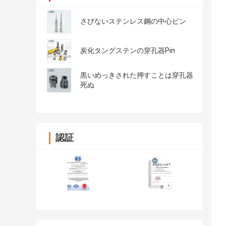
さびないステンレス鋼の中心ピン
炭化タングステンの穿孔器Pin
黒いめっきされた押すことは穿孔器
死ぬ
認証