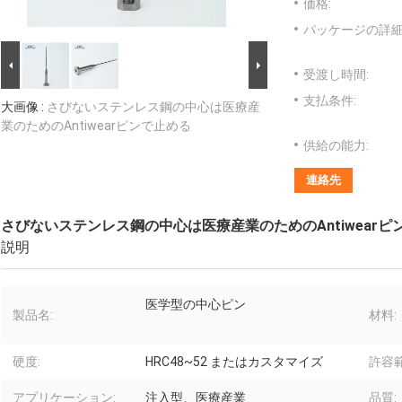
価格:
パッケージの詳細
受渡し時間:
支払条件:
大画像 :
さびないステンレス鋼の中心は医療産
業のためのAntiwearピンで止める
供給の能力:
連絡先
さびないステンレス鋼の中心は医療産業のためのAntiwearピ
説明
医学型の中心ピン
製品名:
材料:
硬度:
HRC48~52 またはカスタマイズ
許容範
アプリケーション:
注入型、医療産業
品質: