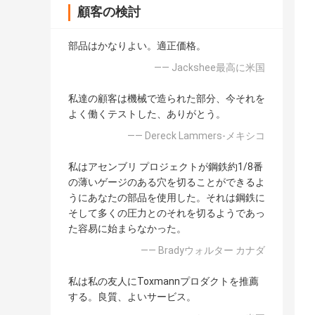
顧客の検討
部品はかなりよい。適正価格。
—— Jackshee最高に米国
私達の顧客は機械で造られた部分、今それを
よく働くテストした、ありがとう。
—— Dereck Lammers-メキシコ
私はアセンブリ プロジェクトが鋼鉄約1/8番
の薄いゲージのある穴を切ることができるよ
うにあなたの部品を使用した。それは鋼鉄に
そして多くの圧力とのそれを切るようであっ
た容易に始まらなかった。
—— Bradyウォルター カナダ
私は私の友人にToxmannプロダクトを推薦
する。良質、よいサービス。