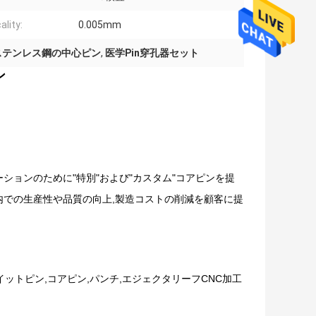
ality:
0.005mm
arステンレス鋼の中心ピン
,
医学Pin穿孔器セット
ン
ションのために"特別"および"カスタム"コアピンを提
内での生産性や品質の向上,製造コストの削減を顧客に提
イットピン,コアピン,パンチ,エジェクタリーフCNC加工