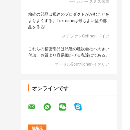
—— カナー スミス米国
粉砕の部品は私達のプロダクトがかむことを
よりよくする。Toxmannは最もよい型の部
品を作る!
—— ステファンGeitner-ドイツ
これらの精密部品は私達の建設会社へ大きい
付加、良質より容易働かせる私達にである。
—— マーセルGoettlicher-イタリア
オンラインです