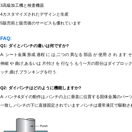
3高級加工機と検査機器
4カスタマイズされたデザインと生産
5販売前と販売後のサービスも優れています
FAQ:
Q1: ダイとパンチの違いは何ですか?
A: シート金属 形成 過程 に は,二つの 異なる 部品 が 使用 さ れ ます.そ
伸縮 や 曲げ,あるいは 片付け を 行なう.もう一方の部分はダイブロ
ッチ,曲げ,ブランキングを行う.
Q2: ダイパンチはどのように機能しますか?
A: パンチ&ダイの動作は,パンチの上に垂直に位置する固体金属のパー
一致し,パンチの下に直接固定されています.パンチは通常液圧で駆動され