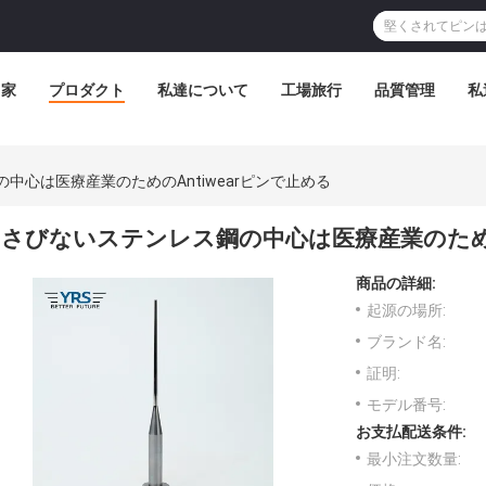
家
プロダクト
私達について
工場旅行
品質管理
私
中心は医療産業のためのAntiwearピンで止める
さびないステンレス鋼の中心は医療産業のためのA
商品の詳細:
起源の場所:
ブランド名:
証明:
モデル番号:
お支払配送条件:
最小注文数量: