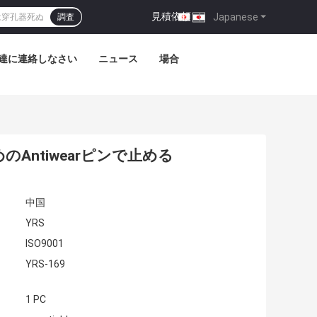
見積依頼
|
Japanese
調査
達に連絡しなさい
ニュース
場合
ntiwearピンで止める
中国
YRS
ISO9001
YRS-169
1 PC