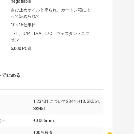
negotiable
:
さび止めオイルと塗られ、カートン箱によ
って詰められて
10~15仕事日
T/T、D/P、D/A、L/C、ウェスタン・ユニ
オン
5,000 PC週
ンで止める
1.23431 について2344, H13, SKD61,
SKH51
囲:
±0.005mm
100％検査