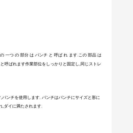
の 一つ の 部分 は パンチ と 呼ば れ ます.この 部品 は
ックと呼ばれます作業部位をしっかりと固定し,同じストレ
ツ,パンチを使用します. パンチはパンチにサイズと形に
,ダイに満たされます.